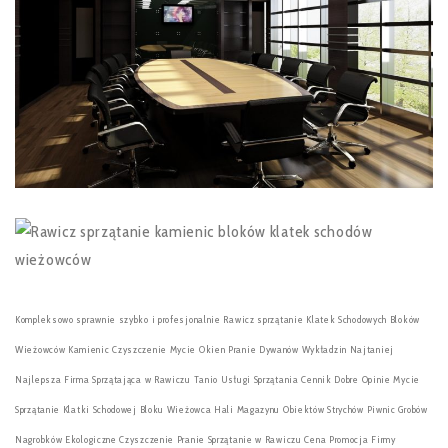
Kompleksowo sprawnie szybko i profesjonalnie Rawicz sprzątanie Klatek Schodowych Bloków
Wieżowców Kamienic Czyszczenie Mycie Okien Pranie Dywanów Wykładzin Najtaniej
Najlepsza Firma Sprzątająca w Rawiczu Tanio Usługi Sprzątania Cennik Dobre Opinie Mycie
Sprzątanie Klatki Schodowej Bloku Wieżowca Hali Magazynu Obiektów Strychów Piwnic Grobów
Nagrobków Ekologiczne Czyszczenie Pranie Sprzątanie w Rawiczu Cena Promocja Firmy