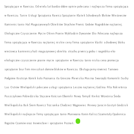
Sprzątające w Rawiczu. Od wielu lat bardzo dobre opinie polecana i najlepsza firma sprzątająca
w Rawiczu. Tanie Usługi Sprzątania Rawicz Sprzątanie Klatek Schodowych Bloków Wieżowców
Kamienic tanio Hal Magazynowych Obiektów Strychów Piwnic Grobów Nagrobków najtaniej.
Ekologiczne Czyszczenie Mycie Okien Pranie Wykładzin Dywanów Eko Polecana najlepsza
firma sprzątająca w Rawiczu najtaniej niskie ceny firma sprzątanie klatki schodowej bloku
wieżowca kamienicy hali magazynowej obiektu strychu piwnicy grobu i nagrobka eko
ekologiczne czyszczenie pranie mycie sprzątanie w Rawiczu tanio niska cena promocja
sprzątanie biur firm mieszkań domów bloków w Rawiczu. Obsługujemy również Tarnowo
Podgórne Kostrzyn Kórnik koło Poznania iła Gniezno Plewiska Mosina Swarzędz Komorniki Suchy
Las Ostrów Wielopolski polecane usługi sprzątania Leszno najtaniej Goślina Piła Rokietnica
Puszczykowo Pobiedziska Stęszew Kościan Oborniki Nowy Tomyśl Kiekrz Września Środa
Wielkopolska Buk Śrem Rawicz Trzcianka Chodzież Wągrowiec Pniewy Jarocin Gostyń Grodzisk
Wielkopolski najlepsze firmy sprzątające tanio Murowana Konin Kalisz Szamotuły Opalenica
Rogoźno Czarnów oraz Inowrocław i sprzątanie Poznań.: