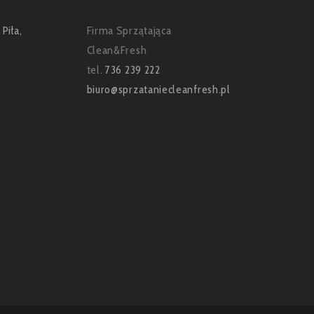
Firma Sprzątająca
Clean&Fresh
tel.
736 239 222
biuro@sprzataniecleanfresh.pl