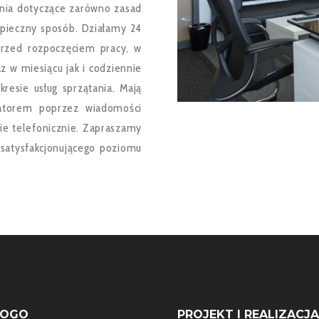
enia dotyczące zarówno zasad
ezpieczny sposób. Działamy 24
przed rozpoczęciem pracy, w
z w miesiącu jak i codziennie
resie usług sprzątania. Mają
atorem poprzez wiadomości
cie telefonicznie. Zapraszamy
a satysfakcjonującego poziomu
LOGO
PROJEKT I REALIZACJA