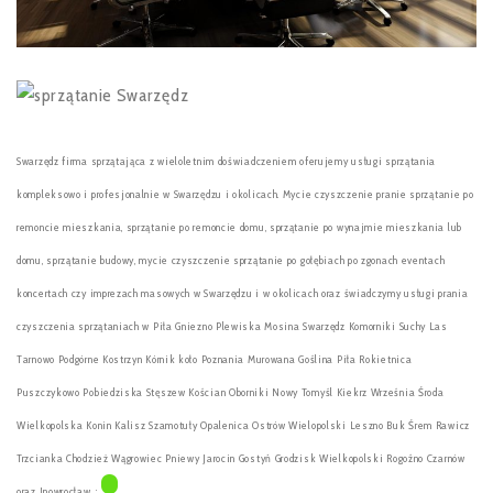
Swarzędz firma sprzątająca z wieloletnim doświadczeniem oferujemy usługi sprzątania
kompleksowo i profesjonalnie w Swarzędzu i okolicach. Mycie czyszczenie pranie sprzątanie po
remoncie mieszkania, sprzątanie po remoncie domu, sprzątanie po wynajmie mieszkania lub
domu, sprzątanie budowy, mycie czyszczenie sprzątanie po gołębiach po zgonach eventach
koncertach czy imprezach masowych w Swarzędzu i w okolicach oraz świadczymy usługi prania
czyszczenia sprzątaniach w Piła Gniezno Plewiska Mosina Swarzędz Komorniki Suchy Las
Tarnowo Podgórne Kostrzyn Kórnik koło Poznania Murowana Goślina Piła Rokietnica
Puszczykowo Pobiedziska Stęszew Kościan Oborniki Nowy Tomyśl Kiekrz Września Środa
Wielkopolska Konin Kalisz Szamotuły Opalenica Ostrów Wielopolski Leszno Buk Śrem Rawicz
Trzcianka Chodzież Wągrowiec Pniewy Jarocin Gostyń Grodzisk Wielkopolski Rogoźno Czarnów
oraz Inowrocław. :