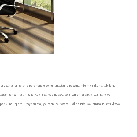
ieszkania, sprzątanie po remoncie domu, sprzątanie po wynajmie mieszkania lub domu,
przątaniach w Piła Gniezno Plewiska Mosina Swarzędz Komorniki Suchy Las Tarnowo
opolski najlepsze firmy sprzatające tanio Murowana Goślina Piła Rokietnica Puszczykowo