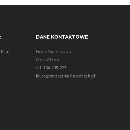
:
DANE KONTAKTOWE
Firma Sprzątająca
Clean&Fresh
tel.
736 239 222
biuro@sprzataniecleanfresh.pl