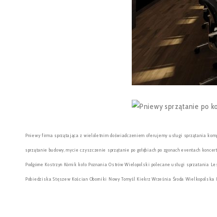
Pniewy firma sprzątająca z wieloletnim doświadczeniem oferujemy usługi sprzątania komp
sprzątanie budowy, mycie czyszczenie sprzątanie po gołębiach po zgonach eventach konce
Podgórne Kostrzyn Kórnik koło Poznania Ostrów Wielopolski polecane usługi sprzatania L
Pobiedziska Stęszew Kościan Oborniki Nowy Tomyśl Kiekrz Września Środa Wielkopolska Ko