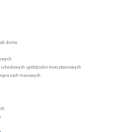
 lub domu
nowych
k schodowych spółdzielni mieszkaniowych
 imprezach masowych
w
ich
h