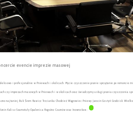
leksowo i profesjonalnie w Pniewach i okolicach. Mycie czyszczenie pranie sprzątanie po remoncie m
rtach czy imprezach masowych w Pniewach i w okolicach oraz świadczymy usługi prania czyszczenia s
eszno najtaniej Buk Śrem Rawicz Trzcianka Chodzież Wągrowiec Pniewy Jarocin Gostyń Grodzisk Wielk
nin Kalisz Szamotuły Opalenica Rogoźno Czarnów oraz Inowrocław. :