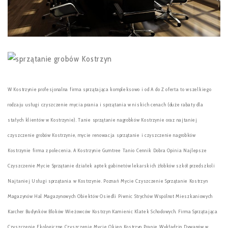
W Kostrzynie profesjonalna firma sprzątająca kompleksowo i od A do Z oferta to wszelkiego
rodzaju usługi czyszczenie mycia prania i sprzątania w niskich cenach (duże rabaty dla
stałych klientów w Kostrzynie). Tanie sprzątanie nagrobków Kostrzynie oraz najtaniej
czyszczenie grobów Kostrzynie, mycie renowacja sprzątanie i czyszczenie nagrobków
Kostrzynie firma z polecenia. A Kostrzynie Gumtree Tanio Cennik Dobra Opinia Najlepsze
Czyszczenie Mycie Sprzątanie działek aptek gabinetów lekarskich żłobków szkół przedszkoli
Najtaniej Usługi sprzątania w Kostrzynie. Poznań Mycie Czyszczenie Sprzątanie Kostrzyn
Magazynów Hal Magazynowych Obiektów Osiedli Piwnic Strychów Wspólnot Mieszkaniowych
Karcher Budynków Bloków Wieżowców Kostrzyn Kamienic Klatek Schodowych. Firma Sprzątająca
Czyszczenie Ekologiczne Czyszczenie Mycie Okien Kostrzyn Pranie Wykładzin Dywanów w