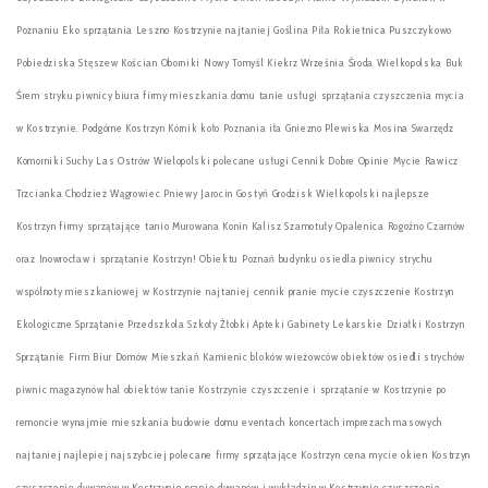
Poznaniu Eko sprzątania Leszno Kostrzynie najtaniej Goślina Piła Rokietnica Puszczykowo
Pobiedziska Stęszew Kościan Oborniki Nowy Tomyśl Kiekrz Września Środa Wielkopolska Buk
Śrem stryku piwnicy biura firmy mieszkania domu tanie usługi sprzątania czyszczenia mycia
w Kostrzynie. Podgórne Kostrzyn Kórnik koło Poznania iła Gniezno Plewiska Mosina Swarzędz
Komorniki Suchy Las Ostrów Wielopolski polecane usługi Cennik Dobre Opinie Mycie Rawicz
Trzcianka Chodzież Wągrowiec Pniewy Jarocin Gostyń Grodzisk Wielkopolski najlepsze
Kostrzyn firmy sprzątające tanio Murowana Konin Kalisz Szamotuły Opalenica Rogoźno Czarnów
oraz Inowrocław i sprzątanie Kostrzyn! Obiektu Poznań budynku osiedla piwnicy strychu
wspólnoty mieszkaniowej w Kostrzynie najtaniej cennik pranie mycie czyszczenie Kostrzyn
Ekologiczne Sprzątanie Przedszkola Szkoły Żłobki Apteki Gabinety Lekarskie Działki Kostrzyn
Sprzątanie Firm Biur Domów Mieszkań Kamienic bloków wieżowców obiektów osiedli strychów
piwnic magazynów hal obiektów tanie Kostrzynie czyszczenie i sprzątanie w Kostrzynie po
remoncie wynajmie mieszkania budowie domu eventach koncertach imprezach masowych
najtaniej najlepiej najszybciej polecane firmy sprzątające Kostrzyn cena mycie okien Kostrzyn
czyszczenie dywanów w Kostrzynie pranie dywanów i wykładzin w Kostrzynie czyszczenie