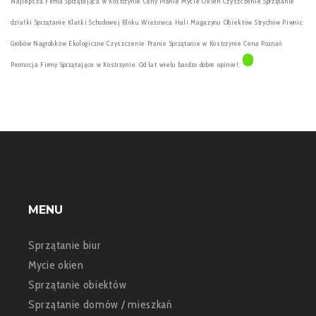
Najlepsza Firma Sprzątająca w Kostrzynie Ceny Pranie Mycie Okien Czyszczenie Sprzątanie
działki Sprzątanie Klatki Schodowej Bloku Wieżowca Hali Magazynu Obiektów Strychów Piwnic
Grobów Nagrobków Ekologiczne Czyszczenie Pranie Sprzątanie w Kostrzynie Cena Poznań
Promocja Firmy Sprzątające w Kostrzynie. Od lat wielu bardzo dobre opinie!:
MENU
Sprzątanie biur
Mycie okien
Sprzątanie obiektów
Sprzątanie domów / mieszkań