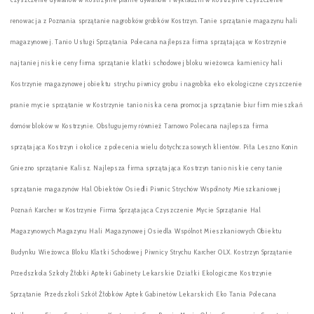
renowacja z Poznania sprzątanie nagrobków grobków Kostrzyn. Tanie sprzątanie magazynu hali
magazynowej. Tanio Usługi Sprzątania Polecana najlepsza firma sprzątająca w Kostrzynie
najtaniej niskie ceny firma sprzątanie klatki schodowej bloku wieżowca kamienicy hali
Kostrzynie magazynowej obiektu strychu piwnicy grobu i nagrobka eko ekologiczne czyszczenie
pranie mycie sprzątanie w Kostrzynie tanio niska cena promocja sprzątanie biur firm mieszkań
domów bloków w Kostrzynie. Obsługujemy również Tarnowo Polecana najlepsza firma
sprzątająca Kostrzyn i okolice z polecenia wielu dotychczasowych klientów. Piła Leszno Konin
Gniezno sprzątanie Kalisz. Najlepsza firma sprzątająca Kostrzyn tanio niskie ceny tanie
sprzątanie magazynów Hal Obiektów Osiedli Piwnic Strychów Wspólnoty Mieszkaniowej
Poznań Karcher w Kostrzynie Firma Sprzątająca Czyszczenie Mycie Sprzątanie Hal
Magazynowych Magazynu Hali Magazynowej Osiedla Wspólnot Mieszkaniowych Obiektu
Budynku Wieżowca Bloku Klatki Schodowej Piwnicy Strychu Karcher OLX. Kostrzyn Sprzątanie
Przedszkola Szkoły Żłobki Apteki Gabinety Lekarskie Działki Ekologiczne Kostrzynie
Sprzątanie Przedszkoli Szkół Żłobków Aptek Gabinetów Lekarskich Eko Tania Polecana