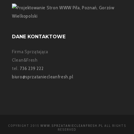
DANE KONTAKTOWE
Firma Sprzątająca
Clean&Fresh
tel.
736 239 222
biuro@sprzataniecleanfresh.pl
COPYRIGHT 2015
WWW.SPRZATANIECLEANFRESH.PL
ALL RIGHTS
RESERVED