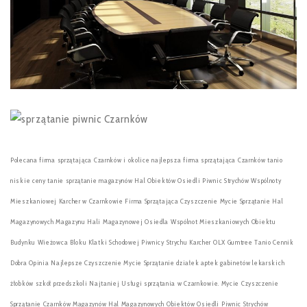
Polecana firma sprzątająca Czarnków i okolice najlepsza firma sprzątająca Czarnków tanio
niskie ceny tanie sprzątanie magazynów Hal Obiektów Osiedli Piwnic Strychów Wspólnoty
Mieszkaniowej Karcher w Czarnkowie Firma Sprzątająca Czyszczenie Mycie Sprzątanie Hal
Magazynowych Magazynu Hali Magazynowej Osiedla Wspólnot Mieszkaniowych Obiektu
Budynku Wieżowca Bloku Klatki Schodowej Piwnicy Strychu Karcher OLX Gumtree Tanio Cennik
Dobra Opinia Najlepsze Czyszczenie Mycie Sprzątanie działek aptek gabinetów lekarskich
żłobków szkół przedszkoli Najtaniej Usługi sprzątania w Czarnkowie. Mycie Czyszczenie
Sprzątanie Czarnków Magazynów Hal Magazynowych Obiektów Osiedli Piwnic Strychów