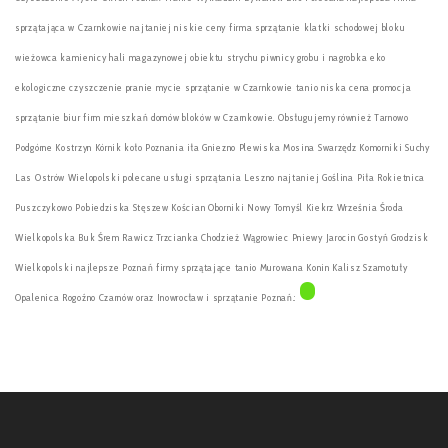
sprzątająca w Czarnkowie najtaniej niskie ceny firma sprzątanie klatki schodowej bloku
wieżowca kamienicy hali magazynowej obiektu strychu piwnicy grobu i nagrobka eko
ekologiczne czyszczenie pranie mycie sprzątanie w Czarnkowie tanio niska cena promocja
sprzątanie biur firm mieszkań domów bloków w Czarnkowie. Obsługujemy również Tarnowo
Podgórne Kostrzyn Kórnik koło Poznania iła Gniezno Plewiska Mosina Swarzędz Komorniki Suchy
Las Ostrów Wielopolski polecane usługi sprzątania Leszno najtaniej Goślina Piła Rokietnica
Puszczykowo Pobiedziska Stęszew Kościan Oborniki Nowy Tomyśl Kiekrz Września Środa
Wielkopolska Buk Śrem Rawicz Trzcianka Chodzież Wągrowiec Pniewy Jarocin Gostyń Grodzisk
Wielkopolski najlepsze Poznań firmy sprzątające tanio Murowana Konin Kalisz Szamotuły
Opalenica Rogoźno Czarnów oraz Inowrocław i sprzątanie Poznań.: