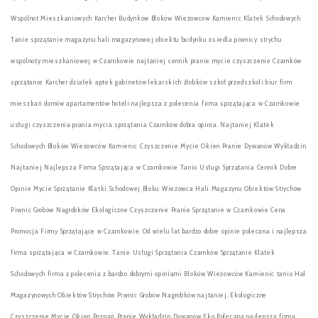
Wspólnot Mieszkaniowych Karcher Budynków Bloków Wieżowców Kamienic Klatek Schodowych
Tanie sprzątanie magazynu hali magazynowej obiektu budynku osiedla piwnicy strychu
wspólnoty mieszkaniowej w Czarnkowie najtaniej cennik pranie mycie czyszczenie Czarnków
sprzątanie Karcher działek aptek gabinetów lekarskich żłobków szkół przedszkoli biur firm
mieszkań domów apartamentów hoteli najlepsza z polecenia firma sprzątająca w Czarnkowie
usługi czyszczenia prania mycia sprzątania Czarnków dobra opinia. Najtaniej Klatek
Schodowych Bloków Wieżowców Kamienic Czyszczenie Mycie Okien Pranie Dywanów Wykładzin
Najtaniej Najlepsza Firma Sprzątająca w Czarnkowie Tanio Usługi Sprzątania Cennik Dobre
Opinie Mycie Sprzątanie Klatki Schodowej Bloku Wieżowca Hali Magazynu Obiektów Strychów
Piwnic Grobów Nagrobków Ekologiczne Czyszczenie Pranie Sprzątanie w Czarnkowie Cena
Promocja Firmy Sprzątające w Czarnkowie. Od wielu lat bardzo dobre opinie polecana i najlepsza
firma sprzątająca w Czarnkowie. Tanie Usługi Sprzątania Czarnków Sprzątanie Klatek
Schodowych firma z polecenia z bardzo dobrymi opiniami Bloków Wieżowców Kamienic tanio Hal
Magazynowych Obiektów Strychów Piwnic Grobów Nagrobków najtaniej. Ekologiczne
Czyszczenie Mycie Okien Poznań Pranie Wykładzin Dywanów Eko Polecana najlepsza firma