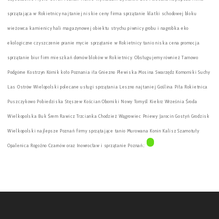
sprzątająca w Rokietnicy najtaniej niskie ceny firma sprzątanie klatki schodowej bloku
wieżowca kamienicy hali magazynowej obiektu strychu piwnicy grobu i nagrobka eko
ekologiczne czyszczenie pranie mycie sprzątanie w Rokietnicy tanio niska cena promocja
sprzątanie biur firm mieszkań domów bloków w Rokietnicy. Obsługujemy również Tarnowo
Podgórne Kostrzyn Kórnik koło Poznania iła Gniezno Plewiska Mosina Swarzędz Komorniki Suchy
Las Ostrów Wielopolski polecane usługi sprzątania Leszno najtaniej Goślina Piła Rokietnica
Puszczykowo Pobiedziska Stęszew Kościan Oborniki Nowy Tomyśl Kiekrz Września Środa
Wielkopolska Buk Śrem Rawicz Trzcianka Chodzież Wągrowiec Pniewy Jarocin Gostyń Grodzisk
Wielkopolski najlepsze Poznań firmy sprzątające tanio Murowana Konin Kalisz Szamotuły
Opalenica Rogoźno Czarnów oraz Inowrocław i sprzątanie Poznań.: