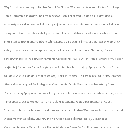
Wspólnot Mieszkaniowych Karcher Budynków Bloków Wieżowców Kamienic Klatek Schodowych
Tanie sprzątanie magazynu hali magazynowej obiektu budynku osiedla piwnicy strychu
wspólnoty mieszkaniowej w Rokietnicy najtaniej cennik pranie mycie czyszczenie Rokietnica
sprzątanie Karcher działek aptek gabinetów lekarskich żłobków szkół przedszkoli biur firm
mieszkań domów apartamentów hoteli najlepsza z polecenia firma sprzątająca w Rokietnicy
usługi czyszczenia prania mycia sprzątania Rokietnica dobra opinia. Najtaniej Klatek
Schodowych Bloków Wieżowców Kamienic Czyszczenie Mycie Okien Pranie Dywanów Wykładzin
Najtaniej Najlepsza Firma Sprzątająca w Rokietnicy Tanio Usługi Sprzątania Cennik Dobre
Opinie Mycie Sprzątanie Klatki Schodowej Bloku Wieżowca Hali Magazynu Obiektów Strychów
Piwnic Grobów Nagrobków Ekologiczne Czyszczenie Pranie Sprzątanie w Rokietnicy Cena
Promocja Firmy Sprzątające w Rokietnicy. Od wielu lat bardzo dobre opinie polecana i najlepsza
firma sprzątająca w Rokietnicy. Tanie Usługi Sprzątania Rokietnica Sprzątanie Klatek
Schodowych firma z polecenia z bardzo dobrymi opiniami Bloków Wieżowców Kamienic tanio Hal
Magazynowych Obiektów Strychów Piwnic Grobów Nagrobków najtaniej. Ekologiczne
Czyszczenie Mycie Okien Poznań Pranie Wykładzin Dywanów Eko Polecana najlepsza firma