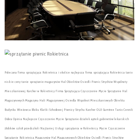
Polecana firma sprzątająca Rokietnica i okolice najlepsza firma sprzątająca Rokietnica tanio
niskie ceny tanie sprzątanie magazynów Hal Obiektów Osiedli Piwnic Strychów Wspólnoty
Mieszkaniowej Karcher w Rokietnicy Firma Sprzątająca Czyszczenie Mycie Sprzątanie Hal
Magazynowych Magazynu Hali Magazynowej Osiedla Wspólnot Mieszkaniowych Obiektu
Budynku Wieżowca Bloku Klatki Schodowej Piwnicy Strychu Karcher OLX Gumtree Tanio Cennik
Dobra Opinia Najlepsze Czyszczenie Mycie Sprzątanie działek aptek gabinetów lekarskich
żłobków szkół przedszkoli Najtaniej Usługi sprzątania w Rokietnicy. Mycie Czyszczenie
Sprzątanie Rokietnica Magazynów Hal Magazynowych Obiektów Osiedli Piwnic Strychów